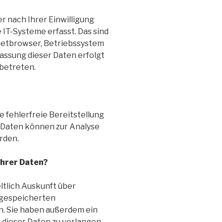
 nach Ihrer Einwilligung
IT-Systeme erfasst. Das sind
rnetbrowser, Betriebssystem
fassung dieser Daten erfolgt
 betreten.
e fehlerfreie Bereitstellung
 Daten können zur Analyse
rden.
Ihrer Daten?
ltlich Auskunft über
 gespeicherten
. Sie haben außerdem ein
 dieser Daten zu verlangen.