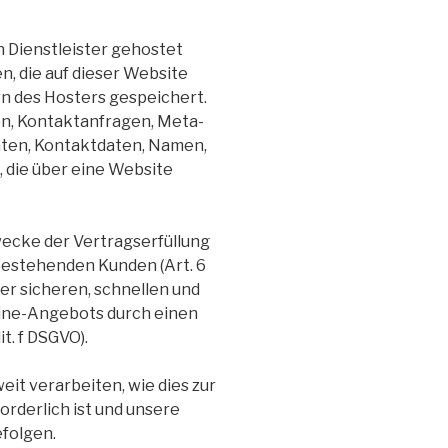
 Dienstleister gehostet
, die auf dieser Website
n des Hosters gespeichert.
sen, Kontaktanfragen, Meta-
ten, Kontaktdaten, Namen,
 die über eine Website
wecke der Vertragserfüllung
estehenden Kunden (Art. 6
ner sicheren, schnellen und
line-Angebots durch einen
it. f DSGVO).
eit verarbeiten, wie dies zur
orderlich ist und unsere
folgen.